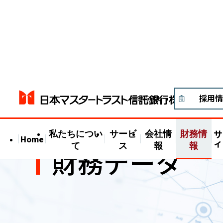
採用情
ENGLISH
私たちについ
サービ
会社情
財務情
サ
Home
ィ
て
ス
報
報
財務データ