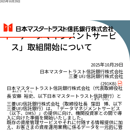
2025年10月29日
「データマネジメントサービ
ス」取組開始について
2025年10月29日
日本マスタートラスト信託銀行株式会社
三菱 UFJ 信託銀行株式会社
(291KB)
日本マスタートラスト信託銀行株式会社（代表取締役社
あんどう
ゆうし
長
安藤
裕史
、以下日本マスタートラスト信託銀行）と
くぼた
ひろし
三菱UFJ信託銀行株式会社（取締役社長
窪田
博
、以下
三菱UFJ信託銀行）は、「データマネジメントサービス
（以下、DMS）」の提供に向け、機関投資家との間で導
入に向けた準備を開始いたしました。
既存の資産管理サービスやそれに付随する情報提供に加
え、お客さまの資産運用業務に係るデータを一元的に管