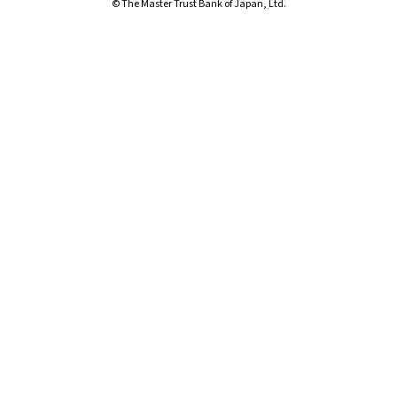
© The Master Trust Bank of Japan, Ltd.