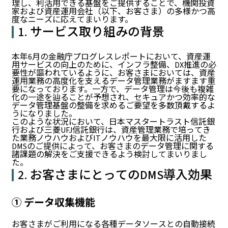
理し、利活用できる基盤をご提供することで、機関投資
家および資産運用会社（以下、お客さま）の多様かつ高
度なニーズに応えてまいります。
1. サービス取り組みの背景
本年6月の金融庁プログレスレポートにおいて、資産運
用サービスの向上のために、インフラ整備、DX推進の必
要性が謳われているように、お客さまにおいては、資産
運用業務の高度化を支えるデータ管理業務がますます重
要になっております。一方で、データ管理は今後も複雑
化の一途を辿ることが予想され、セキュアかつ効率的な
データ管理基盤の整備を求めるご要望を多数頂戴するよ
うになりました。
このような状況において、日本マスタートラスト信託銀
行および三菱UFJ信託銀行は、資産管理業務で培ってき
た業務ノウハウおよびITノウハウを最大限に活用した
DMSのご提供によって、お客さまのデータ管理に関する
諸課題の解決をご支援できるよう検討してまいりまし
た。
2. お客さまにとってのDMS導入効果
① データ収集機能
お客さまがご利用になる各種データソースとの自動接続